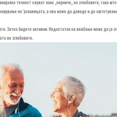
овијална течност служат како „перниче„ на зглобовите, така што
ошување на ‘рскавицата, а ова може да доведе и до оштетување 
те. Затоа бидете активни. Недостаток на вежбање може да ја з
ата во зглобовите.