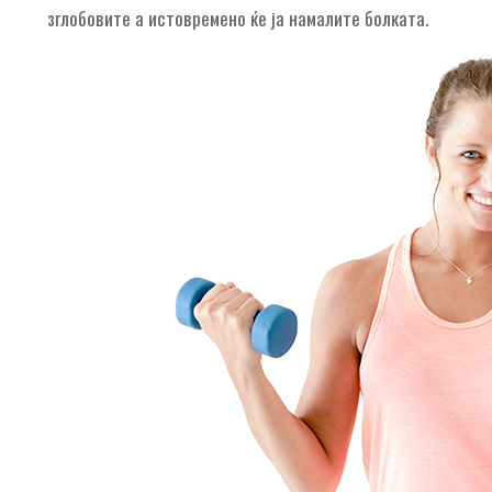
зглобовите а истовремено ќе ја намалите болката.