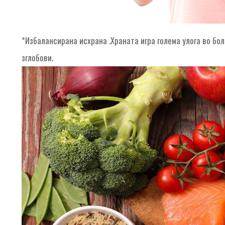
*Избалансирана исхрана .Храната игра голема улога во бо
зглобови.