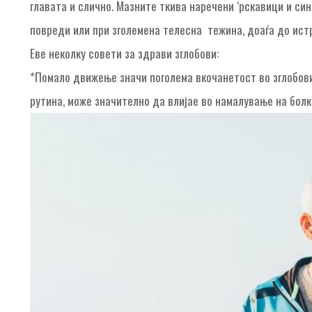
главата и слично. Мазните ткива наречени ‘рскавици и син
повреди или при зголемена телесна тежина, доаѓа до истр
Еве неколку совети за здрави зглобови:
*Помало движење значи поголема вкочанетост во зглобови
рутина, може значително да влијае во намалување на болк