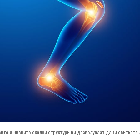
ите и нивните околни структури ви дозволуваат да ги свиткате л