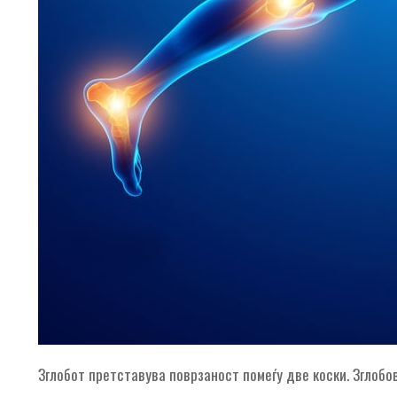
Зглобот претставува поврзаност помеѓу две коски. Зглобов