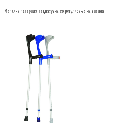
Метална патерица подпазувна со регулирање на висина