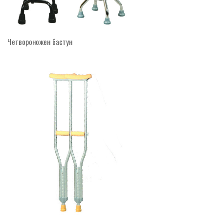
Четвороножен бастун