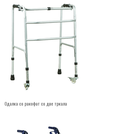
Одалка со ракофат со две тркала