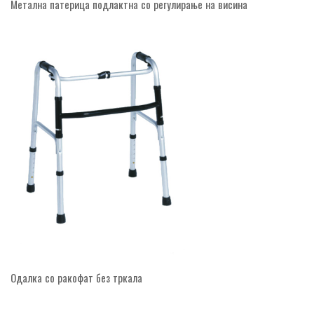
Метална патерица подлактна со регулирање на висина
Одалка со ракофат без тркала