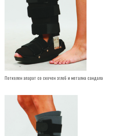
Потколен апарат со скочен зглоб и метална сандала