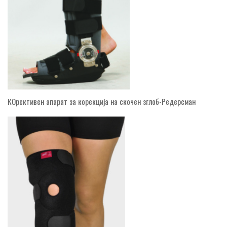
КОрективен апарат за корекција на скочен зглоб-Редерсман