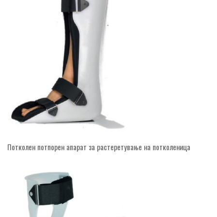
Потколен потпорен апарат за растеретување на потколеница