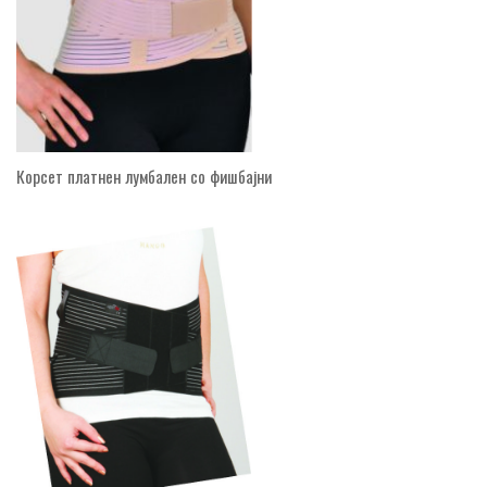
Корсет платнен лумбален со фишбајни