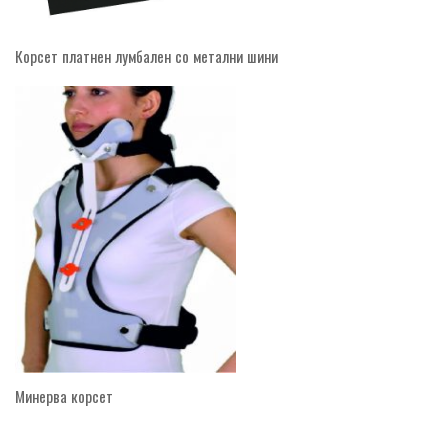
Корсет платнен лумбален со метални шини
Минерва корсет