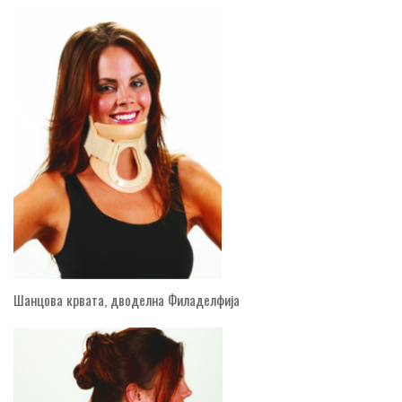
Шанцова крвата, дводелна Филаделфија