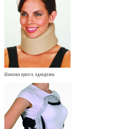
Шансова крвата, едноделна