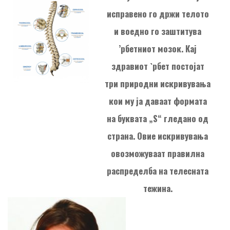
исправено го држи телото
и воедно го заштитува
’рбетниот мозок. Кај
здравиот `рбет постојат
три природни искривувања
кои му ја даваат формата
на буквата „Ѕ“ гледано од
страна. Овие искривувања
овозможуваат правилна
распределба на телесната
тежина.