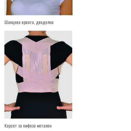
Шанцова крвата, дводелна
Корсет за кифоза метален