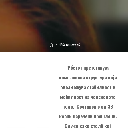
Home
‘Рбетен столб
`Рбетот претставува
комплексна структура која
овозможува стабилност и
мобилност на човековото
тело. Составен e од 33
коски наречени прешлени.
Служи како столб кој