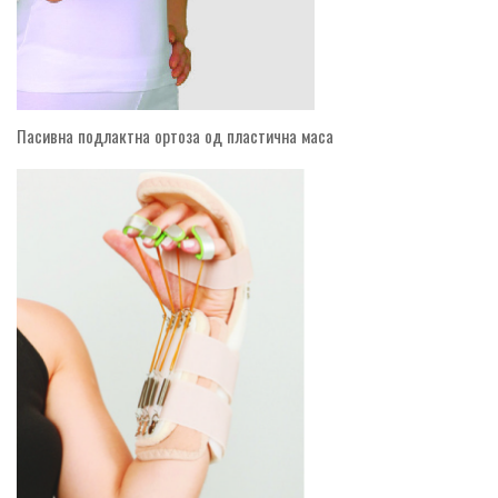
Пасивна подлактна ортоза од пластична маса