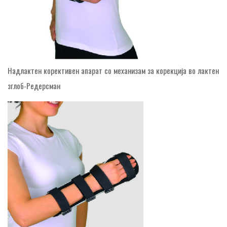
Надлактен корективен апарат со механизам за корекција во лактен
зглоб-Редерсман