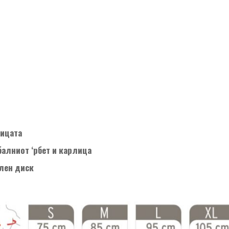
лицата
балниот ‘рбет и карлица
ален диск