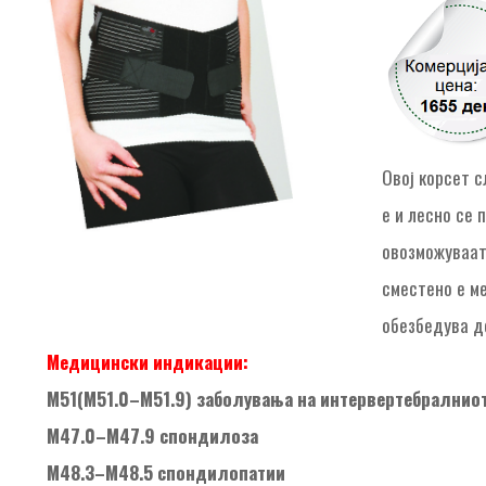
Овој корсет с
е и лесно се 
овозможуваат
сместено е м
обезбедува д
Медицински индикации:
М51(М51.0–М51.9) заболувања на интервертебралнио
М47.0–М47.9 спондилоза
М48.3–М48.5 спондилопатии