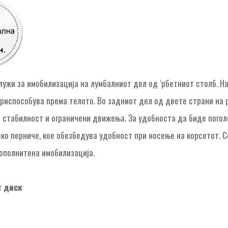
лужи за имобилизација на лумбалниот дел од ‘рбетниот столб. Н
приспособува према телото. Во задниот дел од двете страни на
 стабилност и ограничени движења. За удобноста да биде погол
еко перниче, кое обезбедува удобност при носење на корсетот. 
ополнитена имобилизација.
т диск