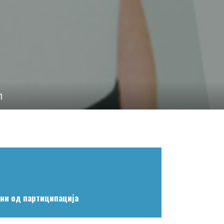
1
ни од партиципација