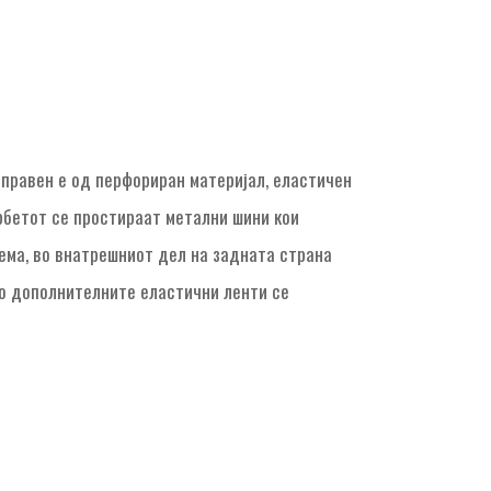
аправен е од перфориран материјал, еластичен
 рбетот се простираат метални шини кои
ема, во внатрешниот дел на задната страна
Со дополнителните еластични ленти се