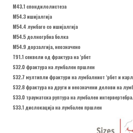
М43.1 спондилолистеза
М54.3 ишијалгија
М54.4 лумбаго со ишијалгија
М54.5 долногрбна болка
М54.9 дорзалгија, неозначено
Т91.1 секвели од фрактура на ‘рбет
S32.0 фрактура на лумбален пршлен
S32.7 мултипли фрактури на лумбалниот ‘рбет и кар
S32.8 фрактура на други и неозначени делови на лум
S33.0 трауматска руптура на лумбален интервертебр
S33.1 дислокација на лумбален пршлен