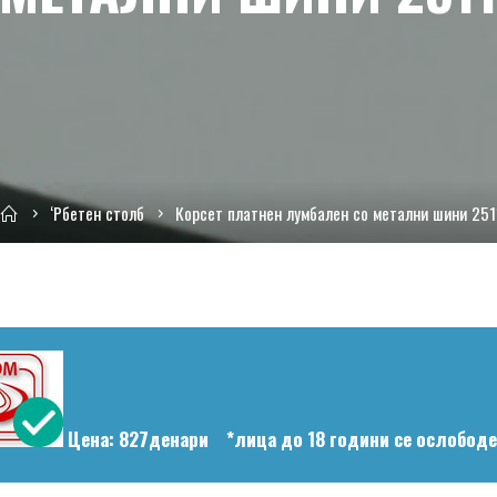
Home
‘Рбетен столб
Корсет платнен лумбален со метални шини 251
Цена: 827денари *лица до 18 години се ослободе