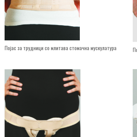
Појас за трудници со млитава стомачна мускулатура
П