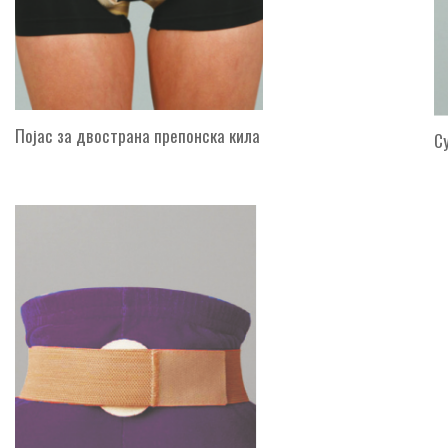
Појас за двострана препонска кила
С