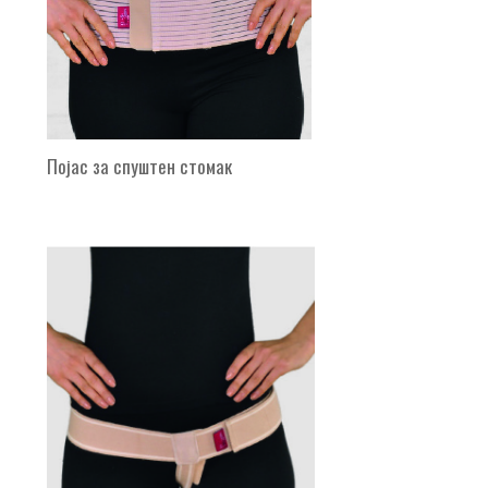
Појас за спуштен стомак