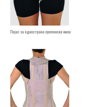
Појас за еднострана препонска кила