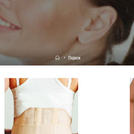
Home
Појаси