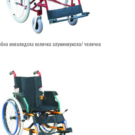
обна инвалидска количка алуминиумска/ челична