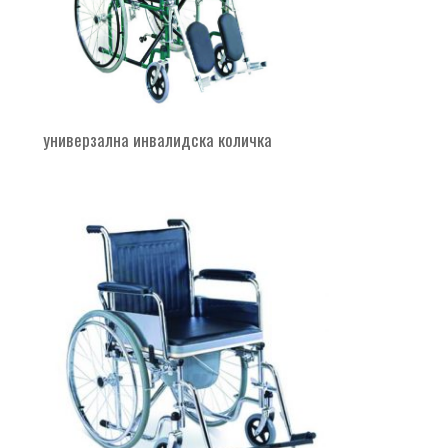
универзална инвалидска количка