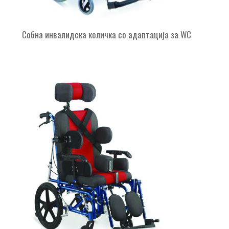
Собна инвалидска количка со адаптација за WC