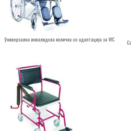
Универзална инвалидска количка со адаптација за WC
С