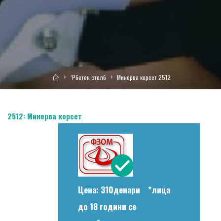
Home
‘Рбетен столб
Минерва корсет 2512
2512: Минерва корсет
Цена: 310денари *лица
до 18 години се