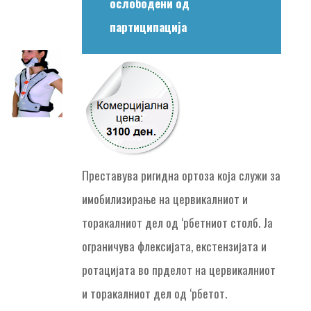
ослободени од
партиципација
Преставува ригидна ортоза која служи за
имобилизирање на цервикалниот и
торакалниот дел од ‘рбетниот столб. Ја
ограничува флексијата, екстензијата и
ротацијата во прделот на цервикалниот
и торакалниот дел од ‘рбетот.