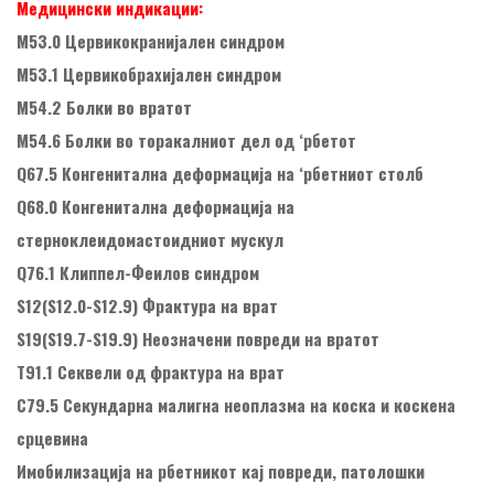
Медицински индикации:
М53.0 Цервикокранијален синдром
М53.1 Цервикобрахијален синдром
М54.2 Болки во вратот
М54.6 Болки во торакалниот дел од ‘рбетот
Q67.5 Конгенитална деформација на ‘рбетниот столб
Q68.0 Конгенитална деформација на
стерноклеидомастоидниот мускул
Q76.1 Клиппел-Феилов синдром
S12(S12.0-S12.9) Фрактура на врат
S19(S19.7-S19.9) Неозначени повреди на вратот
Т91.1 Секвели од фрактура на врат
C79.5 Секундарна малигна неоплазма на коска и коскена
срцевина
Имобилизација на рбетникот кај повреди, патолошки