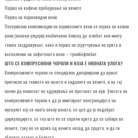
Појава на кафено пребојување на вените
Појава на пајаковидни вени.
Посериозни компликации на варикозните вени се појава на кожни
рани (венски улцери) вообичаено блиску до зглобот кои многу
тешко заздравуваат, како и појава на згрутчување на крвта и
воспаление на зафатената вена – тромбофлебит.
ШТО СЕ КОМПРЕСИВНИ ЧОРАПИ И КОЈА Е НИВНАТА УЛОГА?
Компресивните чорапи се специјално дизајнирани да вршат
притисок на ткивото на нозете и ѕидовите на вените, и на тој
начин да помагаат во одржување на протокот на крв. Улогата на
компресивните чорапи е да ја имитираат контракцијата на
мускулот кој се наоѓа околу вената, со цел да ја подобрат
циркулацијата, со тоа што ќе се спречи крвта да се собира во
вените, туку ќе се враќа од вените назад до срцето, и да ги
ублажат отокот и болката.