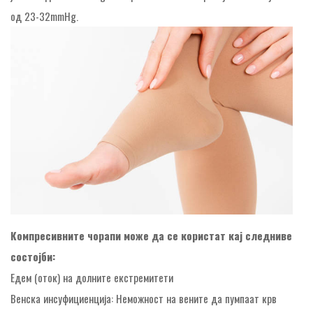
од 23-32mmHg.
Компресивните чорапи може да се користат кај следниве
состојби:
Едем (оток) на долните екстремитети
Венска инсуфициенција: Неможност на вените да пумпаат крв