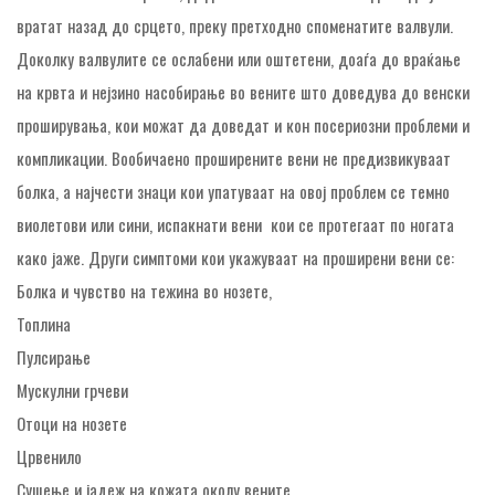
вратат назад до срцето, преку претходно споменатите валвули.
Доколку валвулите се ослабени или оштетени, доаѓа до враќање
на крвта и нејзино насобирање во вените што доведува до венски
проширувања, кои можат да доведат и кон посериозни проблеми и
компликации. Вообичаено проширените вени не предизвикуваат
болка, а најчести знаци кои упатуваат на овој проблем се темно
виолетови или сини, испакнати вени кои се протегаат по ногата
како јаже. Други симптоми кои укажуваат на проширени вени се:
Болка и чувство на тежина во нозете,
Топлина
Пулсирање
Мускулни грчеви
Отоци на нозете
Црвенило
Сушење и јадеж на кожата околу вените