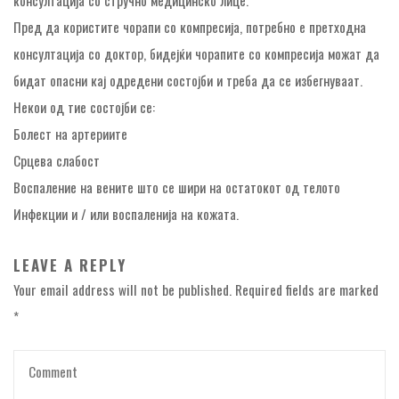
Пред да користите чорапи со компресија, потребно е претходна
консултација со доктор, бидејќи чорапите со компресија можат да
бидат опасни кај одредени состојби и треба да се избегнуваат.
Некои од тие состојби се:
Болест на артериите
Срцева слабост
Воспаление на вените што се шири на остатокот од телото
Инфекции и / или воспаленија на кожата.
LEAVE A REPLY
Your email address will not be published.
Required fields are marked
*