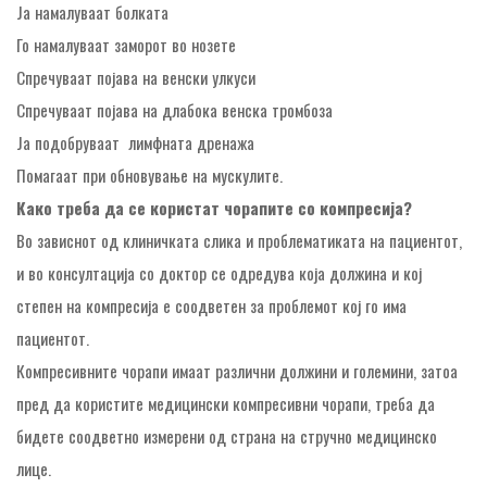
Ја намалуваат болката
Го намалуваат заморот во нозете
Спречуваат појава на венски улкуси
Спречуваат појава на длабока венска тромбоза
Ја подобруваат лимфната дренажа
Помагаат при обновување на мускулите.
Како треба да се користат чорапи
те
со
компресија?
Во зависнот од клиничката слика и проблематиката на пациентот,
и во консултација со доктор се одредува која должина и кој
степен на компресија е соодветен за проблемот кој го има
пациентот.
Компресивните чорапи имаат различни должини и големини, затоа
пред да користите медицински компресивни чорапи, треба да
бидете соодветно измерени од страна на стручно медицинско
лице.