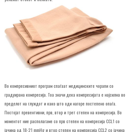
Во компресивниот програм спаѓаат медицинските чорапи со
градуирана компресија. Тоа значи дека компресијата е најсилна во
пределот на глуждот и како што оди нагоре постепено опаѓа.
Постојат прeвентивни, прв, втор и трет степен на компресија. Во
моментот ние располагаме со прв степен на компресија CCL1 со
јачина од 18-21 mmHg и втор степен на компресија CCL2 со јачина