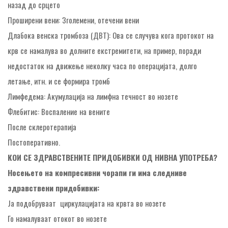
назад до срцето
Проширени вени: Зголемени, отечени вени
Длабока венска тромбоза (ДВТ): Ова се случува кога протокот на
крв се намалува во долните екстремитети, на пример, поради
недостаток на движење неколку часа по операцијата, долго
летање, итн. и се формира тромб
Лимфедема: Акумулација на лимфна течност во нозете
Флебитис: Воспаление на вените
После склеротерапија
Постоперативно.
КОИ СЕ ЗДРАВСТВЕНИТЕ ПРИДОБИВКИ ОД НИВНА УПОТРЕБА?
Носењето на компресивни чорапи
ги има следниве
здравствени
придобивки:
Ја подобруваат циркулацијата на крвта во нозете
Го намалуваат отокот во нозете