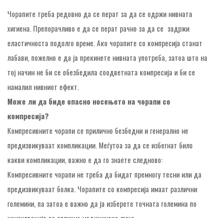
Чорапите треба редовно да се перат за да се одржи нивната
хигиена. Препорачливо е да се перат рачно за да се задржи
еластичноста подолго време. Ако чорапите со компресија станат
лабави, пожелно е да ја прекинете нивната употреба, затоа што на
тој начин не би се обезбедила соодветната компресија и би се
намалил нивниот ефект.
Може ли да биде опасно
носењето на
чорапи
со
компресија?
Компресивните чорапи се прилично безбедни и генерално не
предизвикуваат компликации. Меѓутоа за да се избегнат било
какви компликации, важно е да го знаете следново:
Компресивните чорапи не треба да бидат премногу тесни или да
предизвикуваат болка. Чорапите со компресија имаат различни
големини, па затоа е важно да ја изберете точната големина по
консултација со стручно медицинско лице.