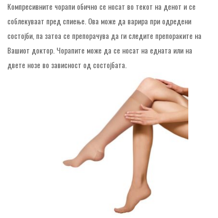
Компресивните чорапи обично се носат во текот на денот и се
соблекуваат пред спиење. Ова може да варира при одредени
состојби, па затоа се препорачува да ги следите препораките на
Вашиот доктор. Чорапите може да се носат на едната или на
двете нозе во зависност од состојбата.