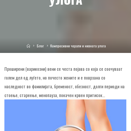
Home
Блог
Компресивни чорапи и нивната улога
Проширени (варикозни) вени се честа појава со која се соочуваат
голем дел од луѓето, но почесто жените и е поврзана со
наследност во фамилијата, бременост, обезност, долги периоди на
стоење, стареење, менопауза, покачен крвен притисок…