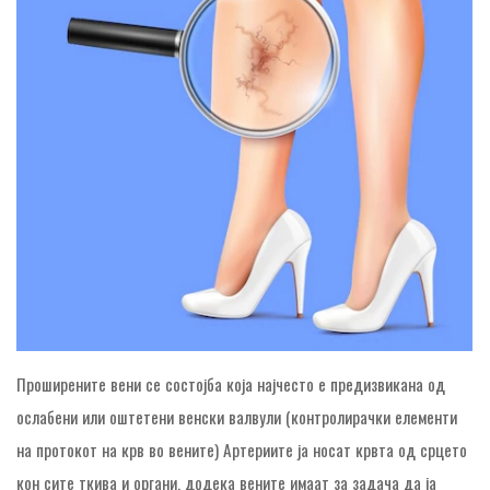
Проширените вени се состојба која најчесто е предизвикана од
ослабени или оштетени венски валвули (контролирачки елементи
на протокот на крв во вените) Артериите ја носат крвта од срцето
кон сите ткива и органи, додека вените имаат за задача да ја