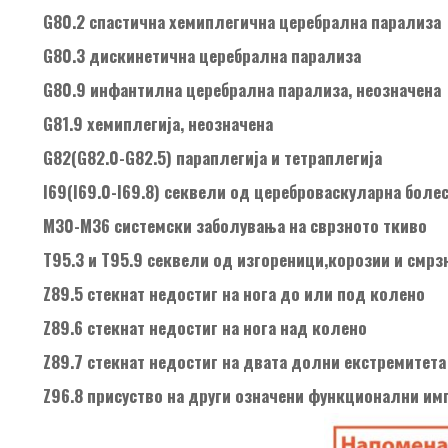
G80.2 спастична хемиплегична церебрална парализа
G80.3 дискинетична церебрална парализа
G80.9 инфантилна церебрална парализа, неозначена
G81.9 хемиплегија, неозначена
G82(G82.0-G82.5) параплегија и тетраплегија
I69(I69.0-I69.8) секвели од цереброваскуларна боле
M30-M36 системски заболувања на сврзното ткиво
Т95.3 и Т95.9 секвели од изгореници,корозии и смрз
Z89.5 стекнат недостиг на нога до или под колено
Z89.6 стекнат недостиг на нога над колено
Z89.7 стекнат недостиг на двата долни екстремитета 
Z96.8 присуство на други означени функционални им