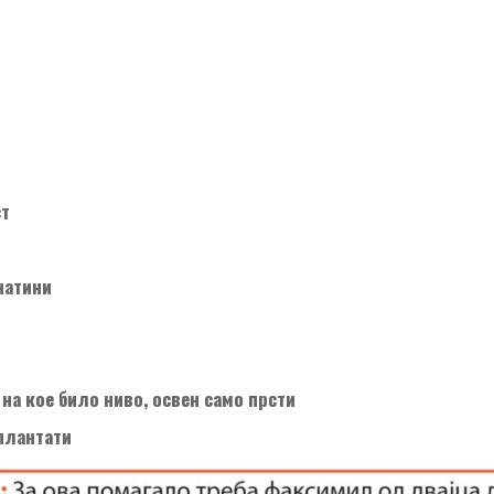
ст
натини
на кое било ниво, освен само прсти
плантати