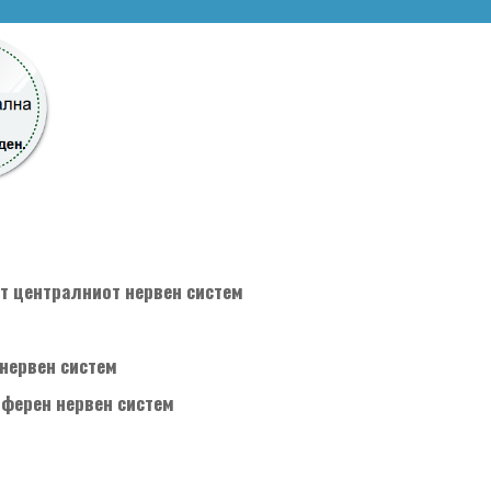
т централниот нервен систем
нервен систем
иферен нервен систем