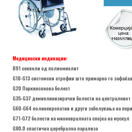
Медицински индикации:
B91 секвели од полиомиелит
G10-G13 системски атрофии што примарно го зафаќаа
G20 Паркинсонова болест
G35-G37 демиелинизирачки болести на централниот 
G60-G64 полиневропатии и други заболувања на пер
G71-G72 болести на мионевралната спојка на мускул
G80.0 спастична церебрална парализа