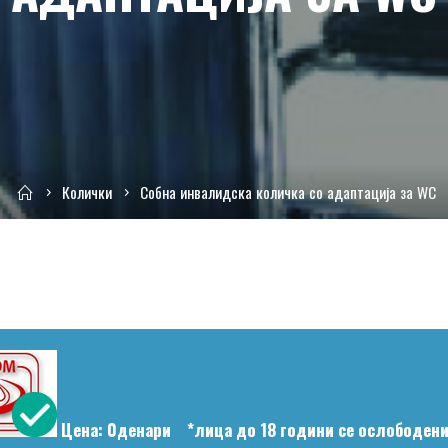
Home
Колички
Собна инвалидска количка со адаптација за WC
Цена: 0денари *лица до 18 години се ослободени