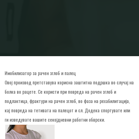
Home
Блог
Имобилизатор за рачен зглоб и палец
Имобилизатор за рачен зглоб и палец
Овој производ претставува корисна заштитна подршка во случај на
болка во рацете. Се користи при повреда на рачен зглоб и
подлактица, фрактури на рачен зглоб, во фаза на рехабилитација,
кај повреда на тетивата на палецот и сл. Додека спортувате или
ги изведувате вашите секојдневни работни обврски.