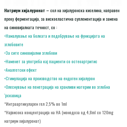
Натриум хијалуронат –
сол на хијалуронска киселина, направен
преку ферментација, за вискоеластична суплементација и замена
на синовијалната течност, со :
•Намалување на болката и подобрување на функцијата на
зглобовите
•За сите синовијални зглобови
•Наменет за употреба кај пациенти со остеоартритис
•Аналгетски ефект
•Стимулација на производство на ендоген хијалурон
•Олеснување на пенетрација на хранливи материи во зглобна
‘рскавица
*Интраартикуларен гел 2,5% во 1ml
*Највисока концентрација на HA (монодоза од 4,8ml со 120mg
натриум хијалуронат)