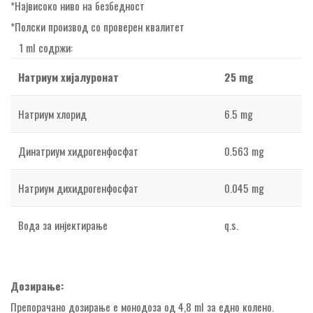
*Највисоко ниво на безбедност
*Полски производ со проверен квалитет
1 ml содржи:
Натриум хијалуронат
25
mg
Натриум хлорид
6.5 mg
Динатриум хидрогенфосфат
0.563 mg
Натриум дихидрогенфосфат
0.045 mg
Вода за инјектирање
q.s.
Дозирање:
Препорачано дозирање е монодоза од 4,8 ml за едно колено.