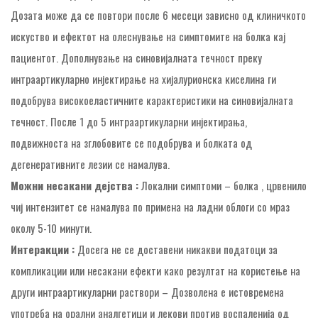
Дозата може да се повтори после 6 месеци зависно од клиничкото
искуство и ефектот на олеснување на симптомите на болка кај
пациентот. Дополнување на синовијалната течност преку
интраартикуларно инјектирање на хијалурионска киселина ги
подобрува високоеластичните карактеристики на синовијалната
течност. После 1 до 5 интраартикуларни инјектирања,
подвижноста на зглобовите се подобрува и болката од
дегенеративните лезии се намалува.
Можни несакани дејства :
Локални симптоми – болка , црвенило
чиј интензитет се намалува по примена на ладни облоги со мраз
околу 5-10 минути.
Интеракции :
Досега не се доставени никакви податоци за
компликации или несакани ефекти како резултат на користење на
други интраартикуларни раствори – Дозволена е истовремена
употреба на орални аналгетици и лекови против воспаленија од