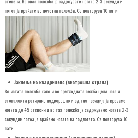
степени. Во оваа положба ја задржувате ногата 2-3 секунди и
потоа ја враќате во почетна положба. Се повторува 10 пати.
Јакнење на квадрицепс (внатрешна страна)
Во истата положба како и во претходната вежба цела нога и
стопалло ги ротираме надворешно и од таа позиција ја креваме
ногата до 45 степени и во таа положба ја задржуваме ногата 2-3
секундии потоа ја враќаме ногата на подлогата. Се повторува 10
пати.
Јакнење на кавадрицепс ( надворешна страна)