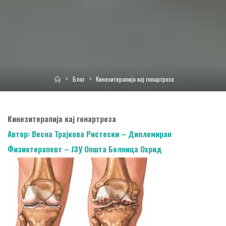
Home
Блог
Кинезитерапија кај гонартроза
Кинезитерапија кај гонартроза
Автор: Весна Трајкова Ристески – Дипломиран
Физиотерапевт – ЈЗУ Општа Болница
Охрид