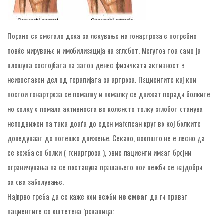
Порано се сметало дека за лекување на гонартроза е потребно
повќе мирување и имобилизација на зглобот. Мегутоа тоа само ја
влошува состојбата па затоа денес физичката активност е
неизоставен дел од терапијата за артроза. Пациентите кај кои
постои гонартроза се помалку и помалку се движат поради болките
но колку е помала активноста во коленото толку зглобот станува
неподвижен па така доаѓа до еден маѓепсан круг во кој болките
доведуваат до потешко движење. Секако, воопшто не е лесно да
се вежба со болки ( гонартроза ), овие пациенти имаат бројни
ограничувања па се поставува прашањето кои вежби се најдобри
за ова заболување.
Најпрво треба да се каже кои вежби
не смеат
да ги прават
пациентите со оштетена ‘рскавица: