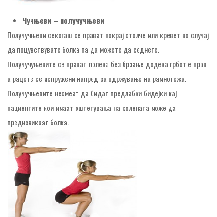
Чучњеви – получучњеви
Получучњеви секогаш се прават покрај столче или кревет во случај
да поцувствувате болка па да можете да седнете.
Получучуњевите се прават полека без брзање додека грбот е прав
а рацете се испружени напред за одржување на рамнотежа.
Получучњевите несмеат да бидат предлабки бидејки кај
пациентите кои имаат оштетувања на колената може да
предизвикаат болка.