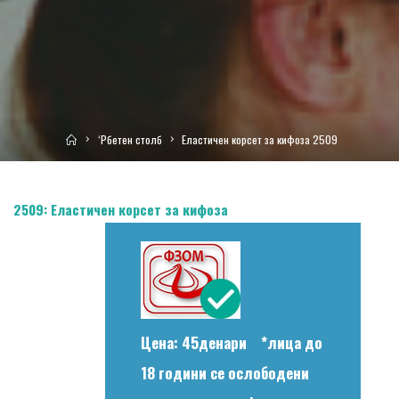
Home
‘Рбетен столб
Еластичен корсет за кифоза 2509
2509: Еластичен корсет за кифоза
Цена: 45денари *лица до
18 години се ослободени