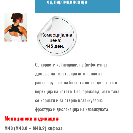
од партиципација
Се кoристи кај неправилно (кифотично)
држење на телото, при што помаа во
растоварување на болката во тој дел, како и
корекција на истото. Овој производ, исто така,
се користи и за стерно клавикуларна
фрактура и дислокација на клавикулата.
Медицински индикации:
M40 (M40.0 – M40.2) кифоза