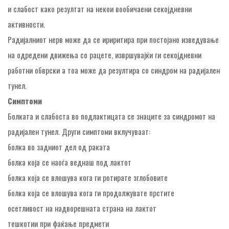
и слабост како резултат на некои вообичаени секојдневни
активности.
Радијалниот нерв може да се ириритира при постојано изведување
на одредени движења со рацете, извршувајќи ги секојдневни
работни обврски а тоа може да резултира со синдром на радијален
тунел.
Симптоми
Болката и слабоста во подлактицата се знаците за синдромот на
радијален тунел. Други симптоми вклучуваат:
болка во задниот дел од раката
болка која се наоѓа веднаш под лактот
болка која се влошува кога ги ротирате зглобовите
болка која се влошува кога ги продолжувате прстите
осетливост на надворешната страна на лактот
тешкотии при фаќање предмети