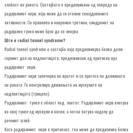
слабост во раката. Состојбата е предизвикана од повреда на
радијалниот нерв, која може да ги отежне секојдневните
активности. Со правилен и навремен третман, синдромот на
радијален тунел може брзо да се лекува.
Што е radial tunnel syndrome?
Radial tunnel syndrome е состојба која предизвикува болка долж
горниот дел на подлактицата, предизвикано од притисок врз
радијалиот нерв.
Радијалниот нерв започнува во вратот и се протега по должината
на раката. Го контролира движењето на мускулите на
надлактицата (трицепс).
Радијалниот тунел е област под лактот. Радијалниот нерв влегува
во овој тунел од мускули и коски, а потоа патува надолу до
рачниот зглоб.
Кога радијалниот нерв е притиснат, тоа може да предизвика болка