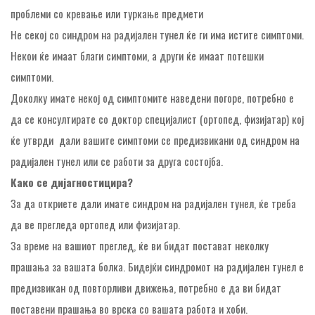
проблеми со кревање или туркање предмети
Не секој со синдром на радијален тунел ќе ги има истите симптоми.
Некои ќе имаат благи симптоми, а други ќе имаат потешки
симптоми.
Доколку имате некој од симптомите наведени погоре, потребно е
да се консултирате со доктор специјалист (ортопед, физијатар) кој
ќе утврди дали вашите симптоми се предизвикани од синдром на
радијален тунел или се работи за друга состојба.
Како се дијагностицира?
За да откриете дали имате синдром на радијален тунел, ќе треба
да ве прегледа ортопед или физијатар.
За време на вашиот преглед, ќе ви бидат постават неколку
прашања за вашата болка. Бидејќи синдромот на радијален тунел е
предизвикан од повторливи движења, потребно е да ви бидат
поставени прашања во врска со вашата работа и хоби.