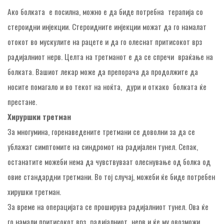
Ако болката е посилна, можно е да биде потребна терапија со
стероидни инјекции. Стероидните инјекции можат да го намалат
отокот во мускулите на рацете и да го олеснат притисокот врз
радијалниот нерв. Целта на третманот е да се спречи враќање на
болката. Вашиот лекар може да препорача да продолжите да
носите помагало и во текот на ноќта, дури и откако болката ќе
престане.
Хируршки третман
За многумина, горенаведените третмани се доволни за да се
ублажат симптомите на синдромот на радијален тунел. Сепак,
останатите можеби нема да чувствуваат олеснување од болка од
овие стандардни третмани. Во тој случај, можеби ќе биде потребен
хирушки третман.
За време на операцијата се проширува радијалниот тунел. Ова ќе
го намали притисокот врз радијалниот нерв и ќе му овозможи