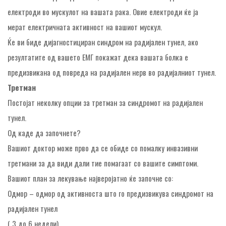
електроди во мускулот на вашата рака. Овие електроди ќе ја
мерат електричната активност на вашиот мускул.
Ќе ви биде дијагностициран синдром на радијален тунел, ако
резултатите од вашето ЕМГ покажат дека вашата болка е
предизвикана од повреда на радијален нерв во радијалниот тунел.
Третман
Постојат неколку опции за третман за синдромот на радијален
тунел.
Од каде да започнете?
Вашиот доктор може прво да се обиде со помалку инвазивни
третмани за да види дали тие помагаат со вашите симптоми.
Вашиот план за лекување најверојатно ќе започне со:
Одмор – одмор од активноста што го предизвикува синдромот на
радијален тунел
( 3 до 6 недели).