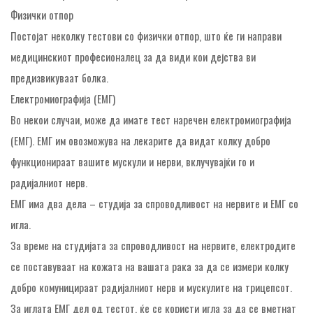
Физички отпор
Постојат неколку тестови со физички отпор, што ќе ги направи
медицинскиот професионалец за да види кои дејства ви
предизвикуваат болка.
Електромиографија (ЕМГ)
Во некои случаи, може да имате тест наречен електромиографија
(ЕМГ). ЕМГ им овозможува на лекарите да видат колку добро
функционираат вашите мускули и нерви, вклучувајќи го и
радијалниот нерв.
ЕМГ има два дела – студија за спроводливост на нервите и ЕМГ со
игла.
За време на студијата за спроводливост на нервите, електродите
се поставуваат на кожата на вашата рака за да се измери колку
добро комуницираат радијалниот нерв и мускулите на трицепсот.
За иглата ЕМГ дел од тестот, ќе се користи игла за да се вметнат