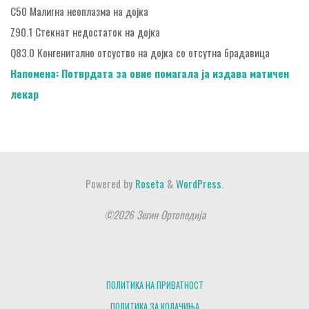
C50 Малигна неоплазма на дојка
Z90.1 Стекнат недостаток на дојка
Q83.0 Конгенитално отсуство на дојка со отсутна брадавица
Напомена: Потврдата за овие помагала ја издава матичен
лекар
Powered by
Roseta
&
WordPress.
©2026 Зегин Ортопедија
ПОЛИТИКА НА ПРИВАТНОСТ
ПОЛИТИКА ЗА КОЛАЧИЊА