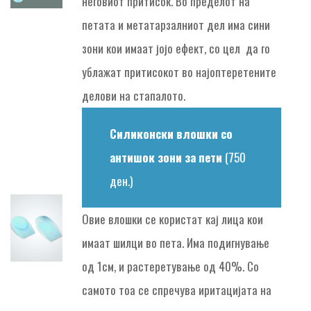
неговиот притисок. Во пределот на
петата и метатарзалниот дел има сини
зони кои имаат јојо ефект, со цел да го
ублажат притисокот во најоптеретените
делови на стапалото.
Силиконски влошки со
антишок зони за пети
(750
ден.)
Oвие влошки се користат кај лица кои
имаат шилци во пета. Има подигнување
од 1см, и растеретување од 40%. Со
самото тоа се спречува иритацијата на