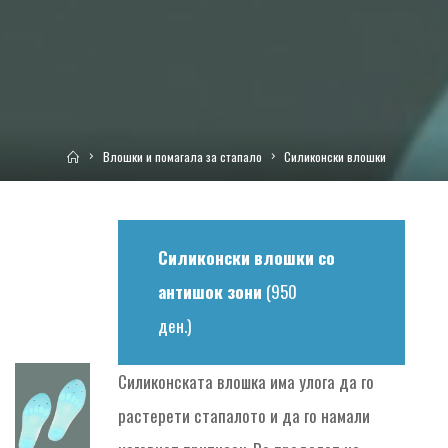
Home
Влошки и помагала за стапало
Силиконски влошки
Силиконски влошки со
антишок зони
(950
ден.)
Силиконската влошка има улога да го
растерети стапалото и да го намали