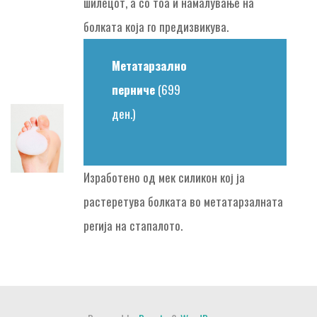
шилецот, а со тоа и намалување на
болката која го предизвикува.
Метатарзално
перниче
(699
ден.)
Изработено од мек силикон кој ја
растеретува болката во метатарзалната
регија на стапалото.