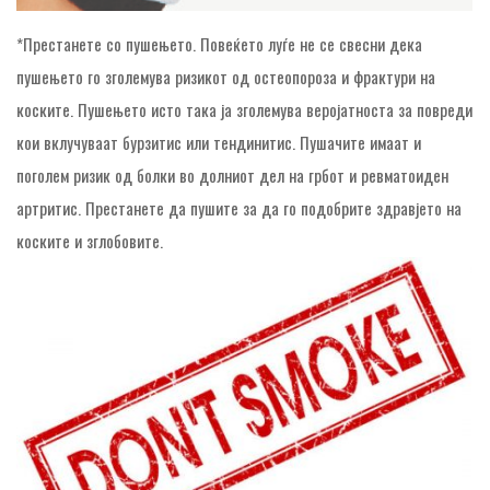
*Престанете со пушењето. Повеќето луѓе не се свесни дека
пушењето го зголемува ризикот од остеопороза и фрактури на
коските. Пушењето исто така ја зголемува веројатноста за повреди
кои вклучуваат бурзитис или тендинитис. Пушачите имаат и
поголем ризик од болки во долниот дел на грбот и ревматоиден
артритис. Престанете да пушите за да го подобрите здравјето на
коските и зглобовите.