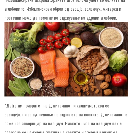
зглобовите. Избалансиран оброк од овошје, зеленчук, житарки и
протеини може да помогне во одржување на здрави зглобови.
*Дајте им приоритет на Д витаминот и калциумот, кои се
есенцијални за одржување на здравјето на коските. Д витаминот е
важен за апсорпција на калциум. Ниското ниво на калциум пак е
поврзано со намалена густина на коските и зголемен ризик од