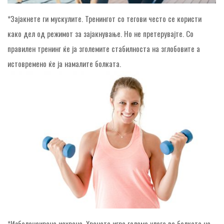
*Зајакнете ги мускулите. Тренингот со тегови често се користи
како дел од режимот за зајакнување. Но не претерувајте. Со
правилен тренинг ќе ја зголемите стабилноста на зглобовите а
истовремено ќе ја намалите болката.
*Избалансирана исхрана .Храната игра голема улога во болката на