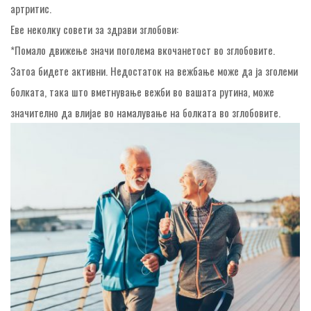
артритис.
Еве неколку совети за здрави зглобови:
*Помало движење значи поголема вкочанетост во зглобовите.
Затоа бидете активни. Недостаток на вежбање може да ја зголеми
болката, така што вметнување вежби во вашата рутина, може
значително да влијае во намалување на болката во зглобовите.