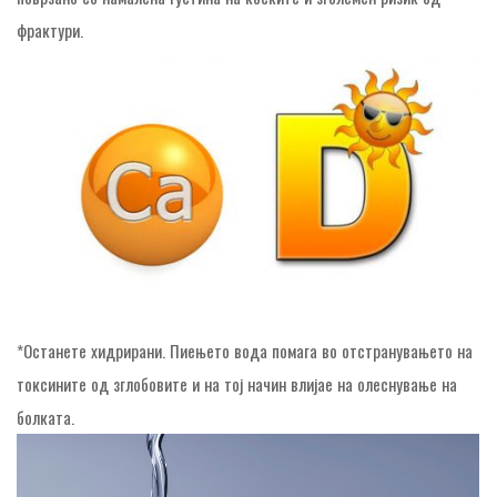
фрактури.
*Останете хидрирани. Пиењето вода помага во отстранувањето на
токсините од зглобовите и на тој начин влијае на олеснување на
болката.