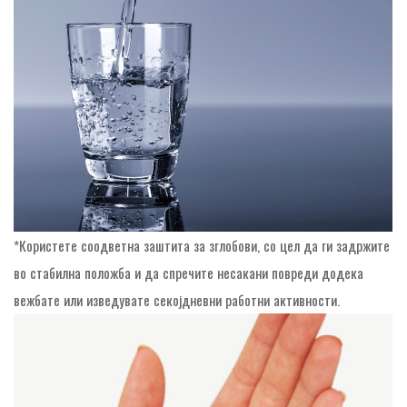
*Користете соодветна заштита за зглобови, со цел да ги задржите
во стабилна положба и да спречите несакани повреди додека
вежбате или изведувате секојдневни работни активности.