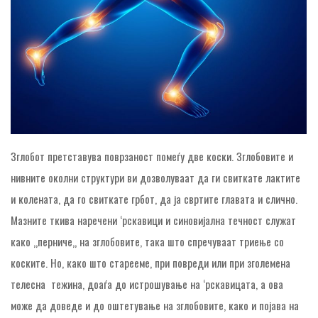
Зглобот претставува поврзаност помеѓу две коски. Зглобовите и
нивните околни структури ви дозволуваат да ги свиткате лактите
и колената, да го свиткате грбот, да ја свртите главата и слично.
Мазните ткива наречени ‘рскавици и синовијална течност служат
како „перниче„ на зглобовите, така што спречуваат триење со
коските. Но, како што старееме, при повреди или при зголемена
телесна тежина, доаѓа до истрошување на ‘рскавицата, а ова
може да доведе и до оштетување на зглобовите, како и појава на