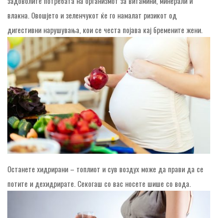
задоволите потребата на организмот за витамини, минерали и
влакна. Овошјето и зеленчукот ќе го намалат ризикот од
дигестивни нарушувања, кои се честа појава кај бремените жени.
Останете хидрирани – топлиот и сув воздух може да прави да се
потите и дехидрирате. Секогаш со вас носете шише со вода.