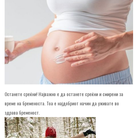
Останете среќни! Најважно е да останете среќни и смирени за
време на бременоста. Тоа е најдобриот начин да уживате во
здрава бременост.