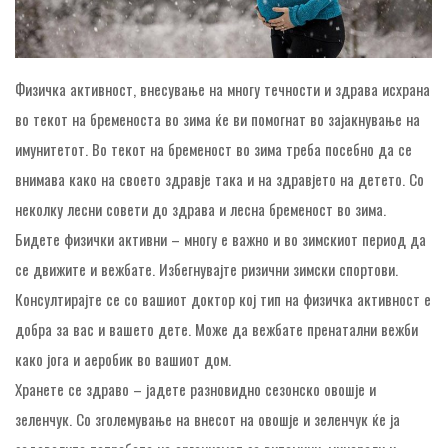
Физичка активност, внесување на многу течности и здрава исхрана
во текот на бременоста во зима ќе ви помогнат во зајакнување на
имунитетот. Во текот на бременост во зима треба посебно да се
внимава како на своето здравје така и на здравјето на детето. Со
неколку лесни совети до здрава и лесна бременост во зима.
Бидете физички активни – многу е важно и во зимскиот период да
се движите и вежбате. Избегнувајте ризични зимски спортови.
Консултирајте се со вашиот доктор кој тип на физичка активност е
добра за вас и вашето дете. Може да вежбате пренатални вежби
како јога и аеробик во вашиот дом.
Хранете се здраво – јадете разновидно сезонско овошје и
зеленчук. Со зголемување на внесот на овошје и зеленчук ќе ја