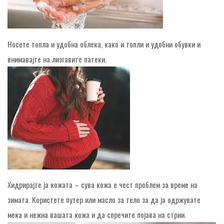
Носете топла и удобна облека, како и топли и удобни обувки и
внимавајте на лизгавите патеки.
Хидрирајте ја кожата – сува кожа е чест проблем за време на
зимата. Користете путер или масло за тело за да ја одржувате
мека и нежна вашата кожа и да спречите појава на стрии.