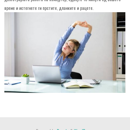
време и истегнете ги прстите, дланките и рацете.