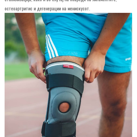
остеоартритис и дегенерации на менискусот.