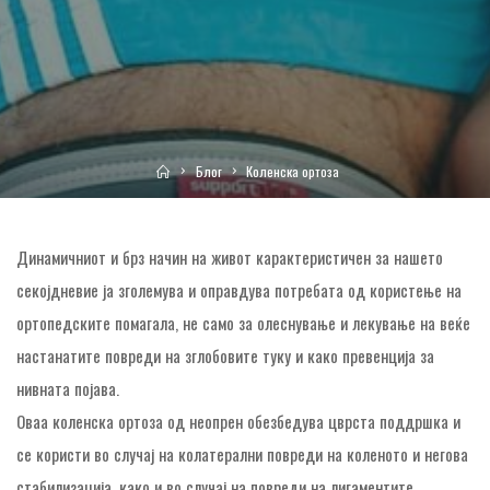
Home
Блог
Коленска ортоза
Динамичниот и брз начин на живот карактеристичен за нашето
секојдневие ја зголемува и оправдува потребата од користење на
ортопедските помагала, не само за олеснување и лекување на веќе
настанатите повреди на зглобовите туку и како превенција за
нивната појава.
Оваа коленска ортоза од неопрен обезбедува цврста поддршка и
се користи во случај на колатерални повреди на коленото и негова
стабилизација, како и во случај на повреди на лигаментите,