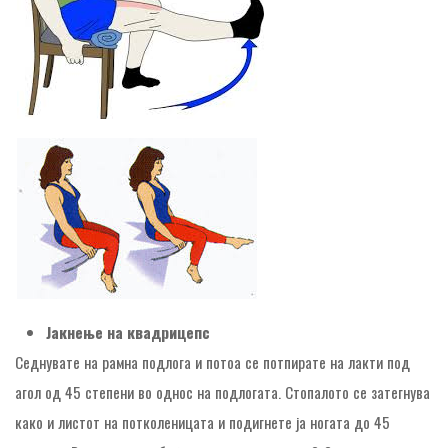
Јакнење на квадрицепс
Седнувате на рамна подлога и потоа се потпирате на лакти под
агол од 45 степени во однос на подлогата. Стопалото се затегнува
како и листот на потколеницата и подигнете ја ногата до 45