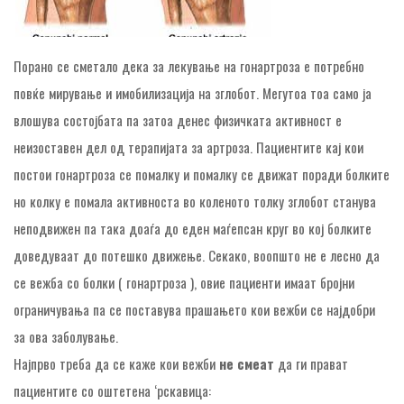
Порано се сметало дека за лекување на гонартроза е потребно
повќе мирување и имобилизација на зглобот. Мегутоа тоа само ја
влошува состојбата па затоа денес физичката активност е
неизоставен дел од терапијата за артроза. Пациентите кај кои
постои гонартроза се помалку и помалку се движат поради болките
но колку е помала активноста во коленото толку зглобот станува
неподвижен па така доаѓа до еден маѓепсан круг во кој болките
доведуваат до потешко движење. Секако, воопшто не е лесно да
се вежба со болки ( гонартроза ), овие пациенти имаат бројни
ограничувања па се поставува прашањето кои вежби се најдобри
за ова заболување.
Најпрво треба да се каже кои вежби
не смеат
да ги прават
пациентите со оштетена ‘рскавица: