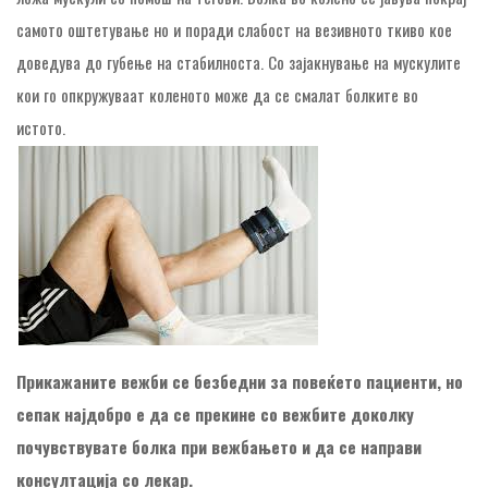
самото оштетување но и поради слабост на везивното ткиво кое
доведува до губење на стабилноста. Со зајакнување на мускулите
кои го опкружуваат коленото може да се смалат болките во
истото.
Прикажаните вежби се безбедни за повеќето пациенти, но
сепак најдобро е да се прекине со вежбите доколку
почувствувате болка при вежбањето и да се направи
консултација со лекар.