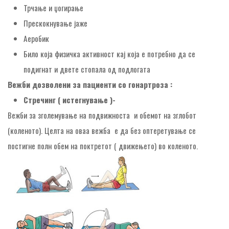
Трчање и џогирање
Прескокнување јаже
Аеробик
Било која физичка активност кај која е потребно да се
подигнат и двете стопала од подлогата
Вежби дозволени за пациенти со гонартроза :
Стречинг ( истегнување )-
Вежби за зголемување на подвижноста и обемот на зглобот
(коленото). Целта на оваа вежба е да без оптеретување се
постигне полн обем на поктретот ( движењето) во коленото.