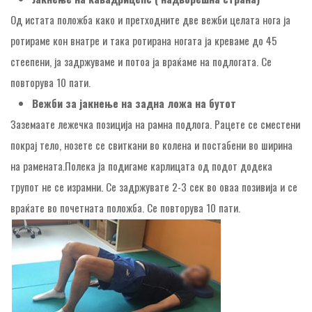
Од истата положба како и претходните две вежби целата нога ја
ротираме кон внатре и така ротирана ногата ја креваме до 45
стеепени, ја задржуваме и потоа ја враќаме на подлогата. Се
повторува 10 пати.
Вежби за јакнење на задна ложа на бутот
Заземаате лежечка позиција на рамна подлога. Рацете се сместени
покрај тело, нозете се свиткани во колена и постабени во ширина
на рамената.Полека ја подигаме карлицата од подот додека
трупот не се израмни. Се задржувате 2-3 сек во оваа позивија и се
враќате во почетната положба. Се повторува 10 пати.