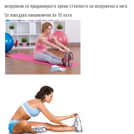
испружени се придвижувате према стоплаото на испружената нога.
Се изведува наизменично по 10 пати.