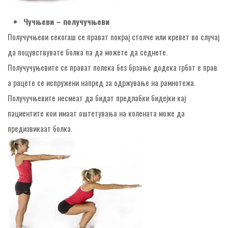
Чучњеви – получучњеви
Получучњеви секогаш се прават покрај столче или кревет во случај
да поцувствувате болка па да можете да седнете.
Получучуњевите се прават полека без брзање додека грбот е прав
а рацете се испружени напред за одржување на рамнотежа.
Получучњевите несмеат да бидат предлабки бидејки кај
пациентите кои имаат оштетувања на колената може да
предизвикаат болка.