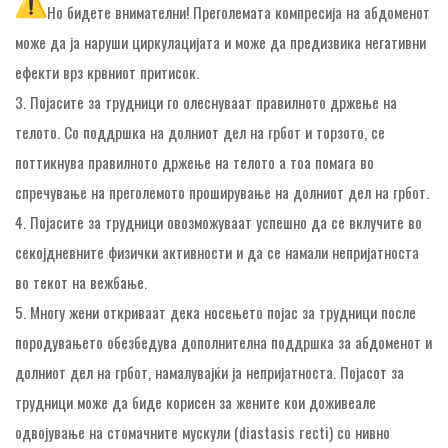
Но бидете внимателни! Преголемата компресија на абдоменот
може да ја наруши циркулацијата и може да предизвика негативни
ефекти врз крвниот притисок.
3. Појасите за трудници го олеснуваат правилното држење на
телото. Со поддршка на долниот дел на грбот и торзото, се
поттикнува правилното држење на телото а тоа помага во
спречување на преголемото проширување на долниот дел на грбот.
4. Појасите за трудници овозможуваат успешно да се вклучите во
секојдневните физички активности и да се намали непријатноста
во текот на вежбање.
5. Многу жени откриваат дека носењето појас за трудници после
породувањето обезбедува дополнителна поддршка за абдоменот и
долниот дел на грбот, намалувајќи ја непријатноста. Појасот за
трудници може да биде корисен за жените кои доживеале
одвојување на стомачните мускули (diastasis recti) со нивно