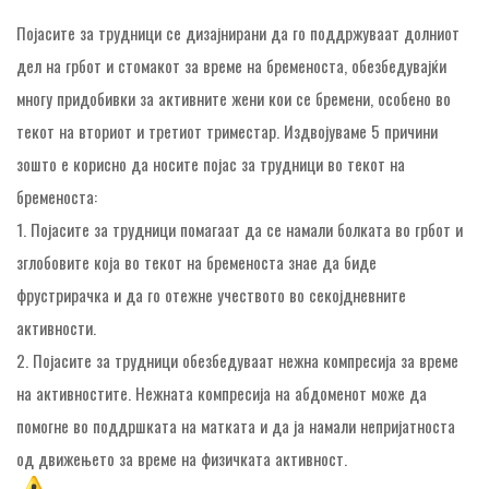
Појасите за трудници се дизајнирани да го поддржуваат долниот
дел на грбот и стомакот за време на бременоста, обезбедувајќи
многу придобивки за активните жени кои се бремени, особено во
текот на вториот и третиот триместар. Издвојуваме 5 причини
зошто е корисно да носите појас за трудници во текот на
бременоста:
1. Појасите за трудници помагаат да се намали болката во грбот и
зглобовите која во текот на бременоста знае да биде
фрустрирачка и да го отежне учеството во секојдневните
активности.
2. Појасите за трудници обезбедуваат нежна компресија за време
на активностите. Нежната компресија на абдоменот може да
помогне во поддршката на матката и да ја намали непријатноста
од движењето за време на физичката активност.