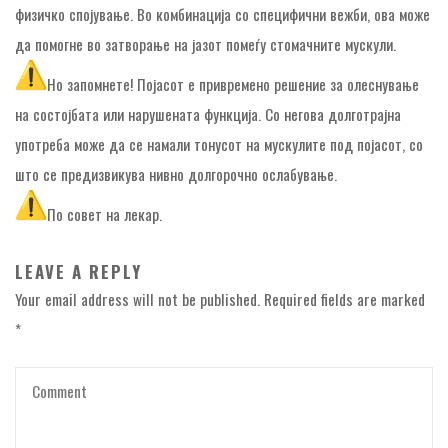
физичко спојување. Во комбинација со специфични вежби, ова може
да помогне во затворање на јазот помеѓу стомачните мускули.
Но запомнете! Појасот е привремено решение за олеснување
на состојбата или нарушената функција. Со негова долготрајна
употреба може да се намали тонусот на мускулите под појасот, со
што се предизвикува нивно долгорочно ослабување.
По совет на лекар.
LEAVE A REPLY
Your email address will not be published.
Required fields are marked
*