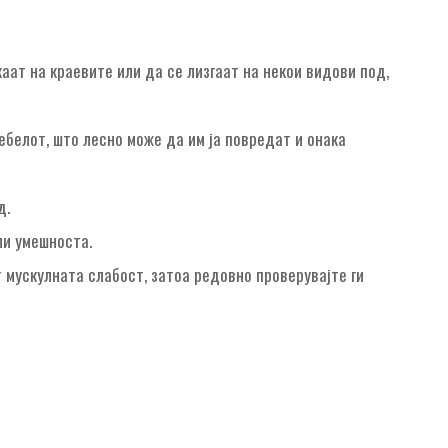
аат на краевите или да се лизгаат на некои видови под,
ебелот, што лесно може да им ја повредат и онака
д.
ли умешноста.
т мускулната слабост, затоа редовно проверувајте ги