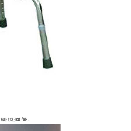
елизгачки ѓон.