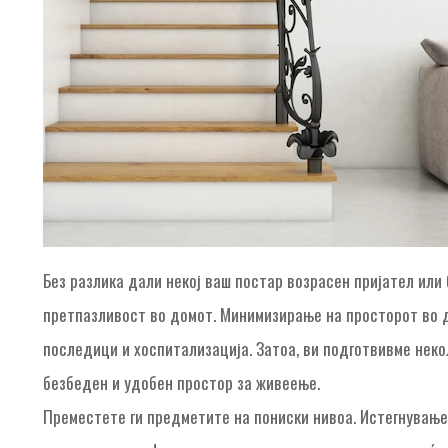
Без разлика дали некој ваш постар возрасен пријател или
претпазливост во домот. Минимизирање на просторот во д
последици и хоспитализација. Затоа, ви подготвивме неко
безбеден и удобен простор за живеење.
Преместете ги предметите на пониски нивоа. Истегнување