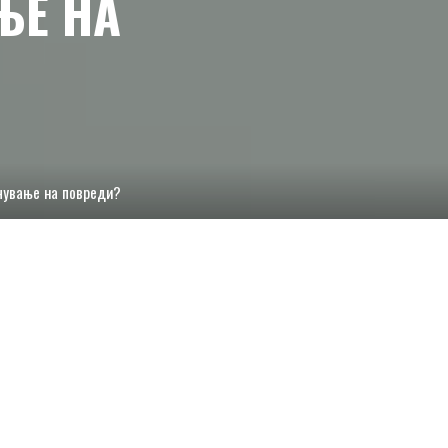
ЊЕ НА
ечување на повреди?