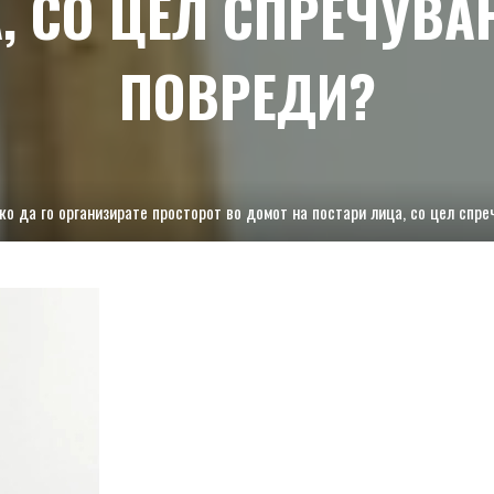
, СО ЦЕЛ СПРЕЧУВА
ПОВРЕДИ?
ко да го организирате просторот во домот на постари лица, со цел спр