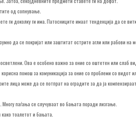
е. Затоа, секојдневните предмети ставете ги на дофат.
тите од сопнување.
ете ги доколку ги има. Патосниците имаат тенденција да се витк
зумно да се покријат или заштитат острите агли или рабови на м
осветлени. Ова е особено важно за оние со оштетен или слаб ви
 корисна помош за комуникација за оние со проблеми со видот и
арите лица може да се потпрат на оградите за да ја компензираа
. Многу паѓања се случуваат во бањата поради лизгање.
 како тоалетот и бањата.