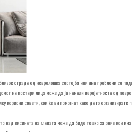
 близок страда од невролошка состојба или има проблеми со под
омот на постари лица може да ја намали веројатноста од повр
лку корисни совети, кои ќе ви помогнат како да го организирате
то над висината на главата може да биде тешко за оние кои им