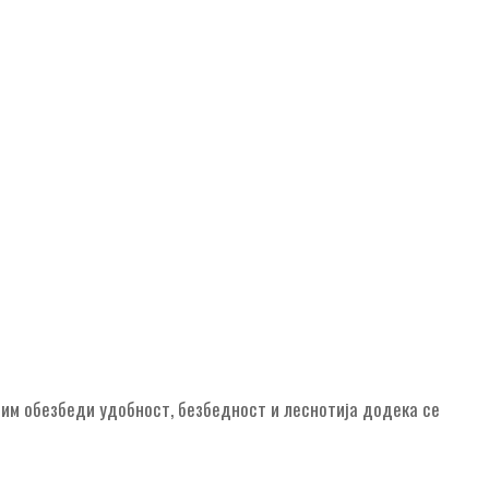
 им обезбеди удобност, безбедност и леснотија додека се