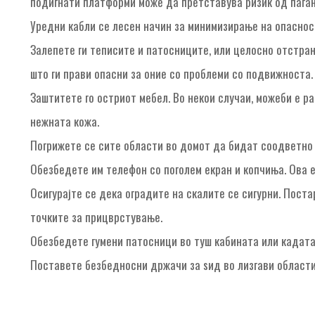
подигнати платформи може да претставува ризик од паѓањ
Уредни кабли се лесен начин за минимизирање на опаснос
Залепете ги теписите и патосниците, или целосно отстран
што ги прави опасни за оние со проблеми со подвижноста.
Заштитете го остриот мебел. Во некои случаи, можеби е ра
нежната кожа.
Погрижете се сите области во домот да бидат соодветно 
Обезбедете им телефон со поголем екран и копчиња. Ова е
Осигурајте се дека оградите на скалите се сигурни. Пост
точките за прицврстување.
Обезбедете гумени патосници во туш кабината или кадата
Поставете безбедносни држачи за ѕид во лизгави области