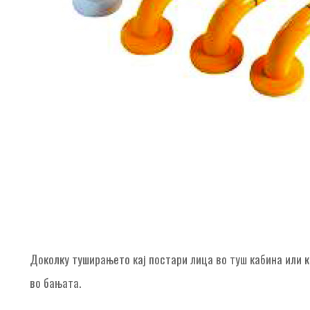
Доколку туширањето кај постари лица во туш кабина или к
во бањата.