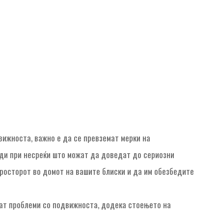
вижноста, важно е да се превземат мерки на
еди при несреќи што можат да доведат до сериозни
 просторот во домот на вашите блиски и да им обезбедите
аат проблеми со подвижноста, додека стоењето на