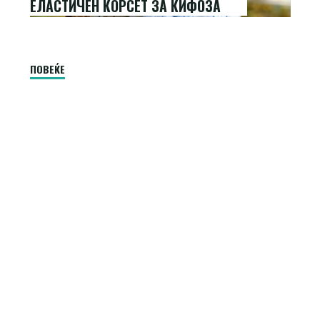
ЕЛАСТИЧЕН КОРСЕТ ЗА КИФОЗА
"Еластичен
ПОВЕЌЕ
корсет
за
кифоза"