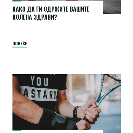
КАКО ДА ГИ ОДРЖИТЕ ВАШИТЕ
КОЛЕНА ЗДРАВИ?
"Како
ПОВЕЌЕ
да
ги
одржите
вашите
колена
здрави?"