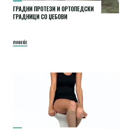
ГРАДНИ ПРОТЕЗИ И ОРТОПЕДСКИ
ГРАДНИЦИ СО ЏЕБОВИ
"Градни
ПОВЕЌЕ
протези
и
ортопедски
градници
со
џебови"