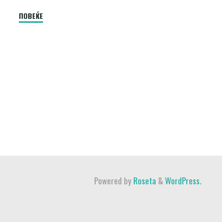
"Силиконски
ПОВЕЌЕ
вештачки
дојки
и
ортопедски
градници"
Powered by
Roseta
&
WordPress.