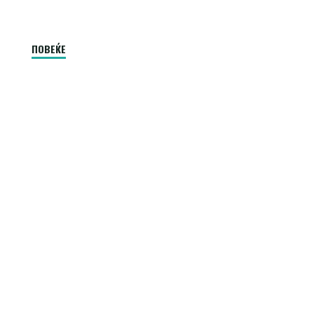
"Коленска
ПОВЕЌЕ
ортоза"