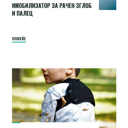
ИМОБИЛИЗАТОР ЗА РАЧЕН ЗГЛОБ
И ПАЛЕЦ
"Имобилизатор
ПОВЕЌЕ
за
рачен
зглоб
и
палец"