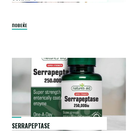
"Солгар
ПОВЕЌЕ
7"
SERRAPEPTASE